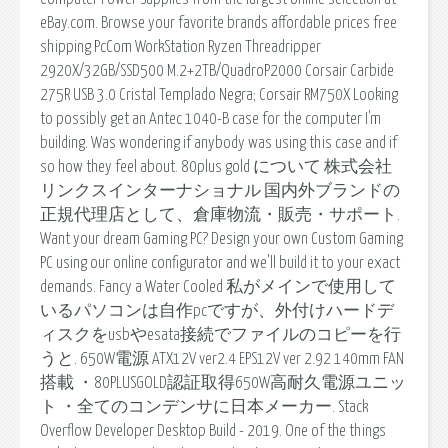
eBay.com. Browse your favorite brands affordable prices free
shipping PcCom WorkStation Ryzen Threadripper
2920X/32GB/SSD500 M.2+2TB/QuadroP2000 Corsair Carbide
275R USB 3.0 Cristal Templado Negra; Corsair RM750X Looking
to possibly get an Antec 1040-B case for the computer I'm
building. Was wondering if anybody was using this case and if
so how they feel about. 80plus gold について 株式会社
リンクスインターナショナル 国内外ブランドの
正規代理店として、倉庫物流・販売・サポート.
Want your dream Gaming PC? Design your own Custom Gaming
PC using our online configurator and we'll build it to your exact
demands. Fancy a Water Cooled 私がメインで使用して
いるパソコンは自作pcですが、外付けハードデ
ィスクをusbやesata接続でファイルのコピーを行
うと. 650W電源 ATX12V ver2.4 EPS12V ver 2.92 140mm FAN
搭載 ・80PLUSGOLD認証取得650W高耐久電源ユニッ
ト ・全てのコンデンサに日本メーカー. Stack
Overflow Developer Desktop Build - 2019. One of the things