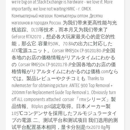
we're big on at Stack Exchange is hardware - we love it. More
importantly, we love not waiting НИКС - г. ОМСК.
Компьютерный магазин. Компьютеры оптом. Десятки
магазинов в городах России. 为我们带来更高性能与光
线追踪、DLSS等技术，而本月又为我们带来了
GeForce RTX2070，想必各大玩家最关心的是它的性
能，那么它. 容量850W、70.8Aの出力に対応した
ATX電源ユニット。Corsair RM850x CP-9020180-JP全国
各地のお店の価格情報がリアルタイムにわかる
の. Corsair RM650x CP-9020178-JP全国各地のお店の価
格情報がリアルタイムにわかるのは価格.comなら
では。製品レビューやクチコミも. Thanks to
nukemaster for obtaining picture. ANTEC 900 Top Removal +
200mm Fan Replacement Guide Top Removal 1. Obviously turn
off ALL components attached. corsair「rmxシリーズ」製
品情報、80plus gold認定取得。日本メーカー製
105℃コンデンサを採用したフルモジュラータイ
プの電源. 二、测试平台和测试项目 我们选用的测
试平台配置基本相同，显卡分别是rtx2070 8g与