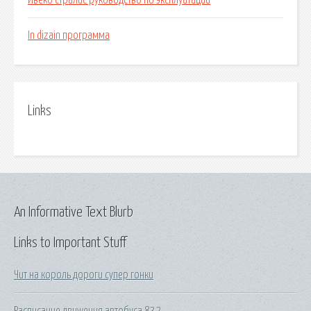
Ивеко стралис руководство по эксплуатации
In dizain программа
Links
An Informative Text Blurb
Links to Important Stuff
Чит на король дороги супер гонки
Расписание движения автобуса 832