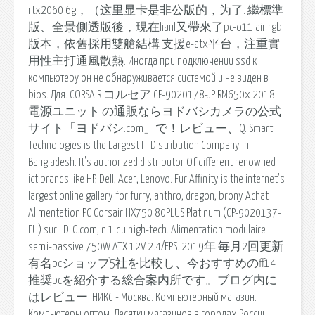
rtx2060 6g，（这里显卡是非公版的，为了. 繼標準
版、全景側透版後，現在lianl又帶來了pc-o11 air rgb
版本，依舊採用雙艙結構 支援e-atx平台，注重實
用性主打通風散熱. Иногда при подключении ssd к
компьютеру он не обнаруживается системой и не виден в
bios. Для. CORSAIR コルセア CP-9020178-JP RM650x 2018
電源ユニット の通販ならヨドバシカメラの公式
サイト「ヨドバシ.com」で！レビュー、Q. Smart
Technologies is the Largest IT Distribution Company in
Bangladesh. It's authorized distributor Of different renowned
ict brands like HP, Dell, Acer, Lenovo. Fur Affinity is the internet's
largest online gallery for furry, anthro, dragon, brony Achat
Alimentation PC Corsair HX750 80PLUS Platinum (CP-9020137-
EU) sur LDLC.com, n 1 du high-tech. Alimentation modulaire
semi-passive 750W ATX 12V 2.4/EPS. 2019年 毎月2回更新
有名pcショップ5社を比較し、今おすすめのff14
推奨pcを紹介する総合案内所です。ブログ内に
はレビュー. НИКС - Москва. Компьютерный магазин.
Компьютеры оптом. Десятки магазинов в городах России.