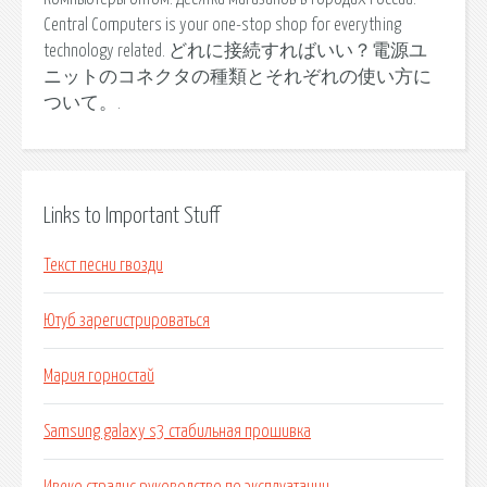
Central Computers is your one-stop shop for everything
technology related. どれに接続すればいい？電源ユ
ニットのコネクタの種類とそれぞれの使い方に
ついて。.
Links to Important Stuff
Текст песни гвозди
Ютуб зарегистрироваться
Мария горностай
Samsung galaxy s3 стабильная прошивка