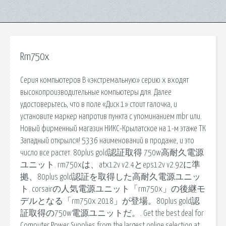
Rm750x
Серия компьютеров В «экстремальную» серию x входят
высокопроизводительные компьютеры для. Далее
удостоверьтесь, что в поле «Диск 1» стоит галочка, и
установите маркер напротив пункта с упоминанием mbr или.
Новый фирменный магазин НИКС-Крылатское на 1-м этаже ТК
Западный открылся! 5336 наименований в продаже, и это
число все растет. 80plus gold認証取得 750w高耐久電源
ユニット. rm750xは、atx12v v2.4とeps12v v2.92に準
拠、80plus gold認証を取得した高耐久電源ユニッ
ト. corsairの人気電源ユニット「rm750x」の後継モ
デルとなる「rm750x 2018」が登場。80plus gold認
証取得の750w電源ユニットだ。. Get the best deal for
Computer Power Supplies from the largest online selection at