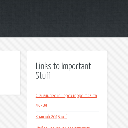
Links to Important
Stuff
Скачать песню через торрент санта
лючия
Коап рф 2015 pdf