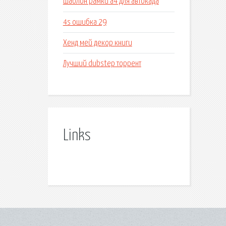
Шаблон рамки а4 для автокада
4s ошибка 29
Хенд мей декор книги
Лучший dubstep торрент
Links