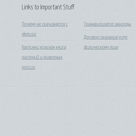
Links to Important Stuff
Почему не скачивается с
Транквилизатор аккорды
vkmusic
Договор оказания услуг
Картинки красная книга
физическому лицу
растений и животных
россии