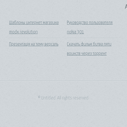
A
Шаблоны интернет магазина
Руководство пользователя
modx revolution
nokia 301
Презентація на тему версаль
Скачать фильм битва пяти
воинств через торрент
© Untitled. All rights reserved.