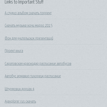
Links to Important Stuff
А студио альбом скачать торрент
Скачать музыка хочи мирзо 2015
Фон для учительских презентаций
Проект книга
Саратовская краснодар расписание автобусов
Автобус армавир тихорецк расписание
Штурмовик дориак 4
Ajaxplorer rus скачать