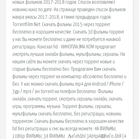
новых фильмов 2017-2018 годов. Список возглавляют
новинки кино по дате. На странице приведен список фильмов
жанра ужасы 2017-2018, а также предыдущих годов.
TorrentFilm.Net: Cкачать фильмы 2015 через торрент
бесплатно в хорошем качестве. Cкачать 3d фильмы торрент
у нас Вы можете бесплатно и даже не потребуется никакой
регистрации. Кинозал hd - КИНОПЛАЗМА.КОМ предлагает
смотреть лучшие онлайн фильмы, мультфильмы, сериалы. На
нашем сайте вы можете скачать через торрент новые и
старые фильмы бесплатно без. Предлагаем Вам скачать
фильмы через торрент на компьютер абсолютно бесплатно и
без. У нас можно скачать фильмы mp4 для Android / iPhone /
3gp / mp4 / avi torrent на телефон бесплатно. Фильмы
онлайн, скачать торрент, смотреть сериалы онлайн, скачать
игры, программы, музыка. Торрент фильмы, сериалы,
мультфильмы скачать бесплатно, без регистрации, новинки
торрентом. Скачать фильмы бесплатно в хорошем качестве
hd без регистрации и смс вы всегда можете. 4k ФИЛЬМЫ,
1080p ФИЛЬМЫ, 3d ФИЛЬМЫ . ΛeΓehΔbl 3АbtpАƜheΓo ΔhЯ (4