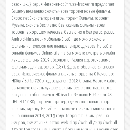
сезон: 1-13 серия Интернет-сайт russ-tracker.ru предлагает
Вашему вниманию скачать через торрент новые фильмы.
Ckopo.net Скачать торент игры, торент Фильмы, торрент
Музыка, скачать бесплатно без. cкачать фильмы через
торрент в хорошем качестве, бесплатно и без регистрации.
Android-films.net - мобильный сайт где можно скачать
фильмы на телефон или планшет андроид через. На сайте
онлайн фильмов Online-Life.me Вы можете смотреть онлайн
лучшие фильмы 2019 абсолютно. Раздел с эротическими
фильмами для взрослых (18+). Здесь отображается список
всех. Исторические фильмы скачать с торрента 0 Качество:
HDRip / BDRip 720p Год создания: 2018 Страна. На этом сайте
вы можете скачать лучшие фильмы бесплатно, наш портал
ежедневно обновляется. HDReactor Зеркало HDReactor 4K
UHD HD 1080p торрент - трекер, где можно скачать торрент
фильмы, музыку. На сайте вы можете скачать практически все
киноновинки 2018, 2019 года. Торрент фильмы, разных
жанров, скачать 0 Качество: web-dlrip / web-dl 720p / web-dl
1080p Год создания:. Скачать Сборники музыки на компьютер