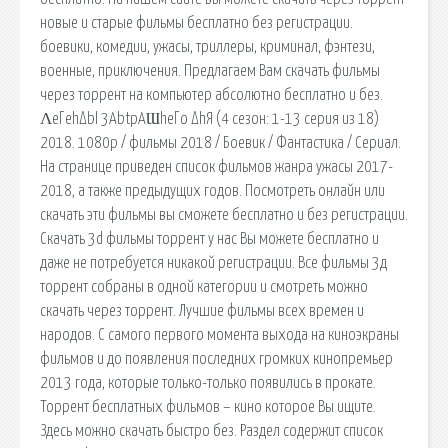
новые и старые фильмы бесплатно без регистрации.
боевики, комедии, ужасы, триллеры, криминал, фэнтези,
военные, приключения. Предлагаем Вам скачать фильмы
через торрент на компьютер абсолютно бесплатно и без.
ΛeΓehΔbl 3АbtpАƜheΓo ΔhЯ (4 сезон: 1-13 серия из 18)
2018. 1080p / фильмы 2018 / Боевик / Фантастика / Сериал.
На странице приведен список фильмов жанра ужасы 2017-
2018, а также предыдущих годов. Посмотреть онлайн или
скачать эти фильмы вы сможете бесплатно и без регистрации.
Cкачать 3d фильмы торрент у нас Вы можете бесплатно и
даже не потребуется никакой регистрации. Все фильмы 3д
торрент собраны в одной категории и смотреть можно
скачать через торрент. Лучшие фильмы всех времен и
народов. С самого первого момента выхода на киноэкраны
фильмов и до появления последних громких кинопремьер
2013 года, которые только-только появились в прокате.
Торрент бесплатных фильмов – кино которое Вы ищите.
Здесь можно скачать быстро без. Раздел содержит список