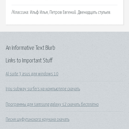
/Классика: Ильф Илья, Петров Евгений. Двенадцать стульев.
An Informative Text Blurb
Links to Important Stuff
Al suite 3 asus для windows 10
Ігри subway surfers на компьютере скачать
Программы для samsung galaxy s2 скачать бесплатно
Песня шуфутинского кручина скачать