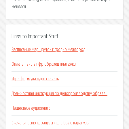
менялся.
Links to Important Stuff
Расписание маршруток г гродно межгород
Оплата пени в пфр образец платежки
Игра формула один скачать
Должностная инструкция по делопроизводству образец
Нашествие аудиокнига
Скачать песню карапузы жили были карапузы