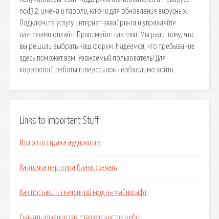
nod32, имена и пароли, ключи для обновления вирусных.
Подключите услугу интернет-эквайринга и управляйте
платежами онлайн. Принимайте платежи. Мы рады тому, что
вы решили выбрать наш форум. Надеемся, что пребывание
здесь поможет вам. Уважаемый пользователь! Для
корректной работы гиперссылок необходимо войти.
Links to Important Stuff
Иллюзия страха аудиокнига
Карточка партнера бланк скачать
Как поставить скаченный мод на майнкрафт
Скачать локации для сталкер чистое небо