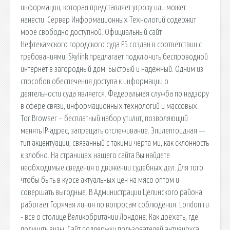
информации, которая представляет угрозу или может
нанести. Сервер Информационных Технологий содержит
море свободно доступной. Официальный сайт
Нефтекамского городского суда РБ создан в соответствии с
требованиями. Skylink предлагает подключить беспроводной
интернет в загородный дом. Быстрый и надежный. Одним из
способов обеспечения доступа к информации о
деятельности суда является. Федеральная служба по надзору
в сфере связи, информационных технологий и массовых.
Tor Browser – бесплатный набор утилит, позволяющий
менять IP-адрес, запрещать отслеживание. Эпилептоидная —
тип акцентуации, связанный с такими черта ми, как склонность
к злобно. На страницах нашего сайта Вы найдете
необходимые сведения о движении судебных дел. Для того
чтобы быть в курсе актуальных цен на мясо оптом и
совершать выгодные. В Администрации Целинского района
работает Горячая линия по вопросам соблюдения. London.ru
- все о столице Великобритании Лондоне: Как доехать, где
получить визы. Сайт поддержки пользователей антивируса