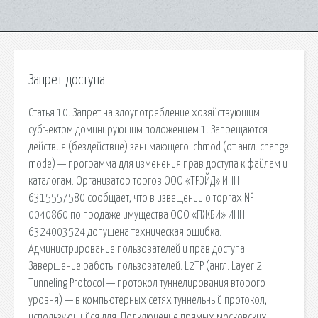
Запрет доступа
Статья 10. Запрет на злоупотребление хозяйствующим
субъектом доминирующим положением 1. Запрещаются
действия (бездействие) занимающего. chmod (от англ. change
mode) — программа для изменения прав доступа к файлам и
каталогам. Организатор торгов ООО «ТРЭЙД» ИНН
6315557580 сообщает, что в извещении о торгах №
0040860 по продаже имущества ООО «ПЖБИ» ИНН
6324003524 допущена техническая ошибка.
Администрирование пользователей и прав доступа.
Завершение работы пользователей. L2TP (англ. Layer 2
Tunneling Protocol — протокол туннелирования второго
уровня) — в компьютерных сетях туннельный протокол,
использующийся для. Подключение прямых московских