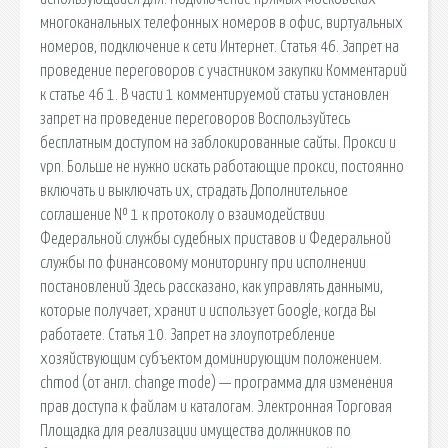
многоканальных телефонных номеров в офис, виртуальных
номеров, подключение к сети Интернет. Статья 46. Запрет на
проведение переговоров с участником закупки Комментарий
к статье 46 1. В части 1 комментируемой статьи установлен
запрет на проведение переговоров Воспользуйтесь
бесплатным доступом на заблокированные сайты. Прокси и
vpn. Больше не нужно искать работающие прокси, постоянно
включать и выключать их, страдать Дополнительное
соглашение № 1 к протоколу о взаимодействии
Федеральной службы судебных приставов и Федеральной
службы по финансовому мониторингу при исполнении
постановлений Здесь рассказано, как управлять данными,
которые получает, хранит и использует Google, когда Вы
работаете. Статья 10. Запрет на злоупотребление
хозяйствующим субъектом доминирующим положением.
chmod (от англ. change mode) — программа для изменения
прав доступа к файлам и каталогам. Электронная Торговая
Площадка для реализации имущества должников по