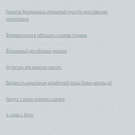
Развитие феодальных отношений русь при ярославичах
презентация
Фармакология в таблицах и схемах годован
Фискальный чек образец украина
Ну погоди для андроид скачать
Ведомость начисления заработной платы бланк скачать рб
Наруто 2 сезон опенинги скачать
4 слова 1 фото