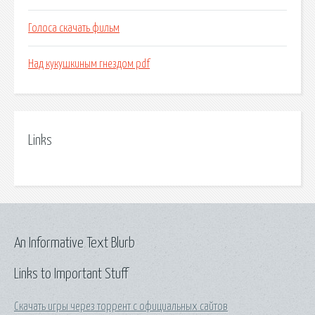
Голоса скачать фильм
Над кукушкиным гнездом pdf
Links
An Informative Text Blurb
Links to Important Stuff
Скачать игры через торрент с официальных сайтов