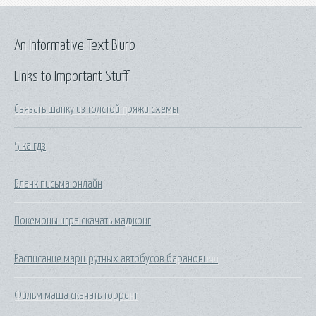
An Informative Text Blurb
Links to Important Stuff
Связать шапку из толстой пряжи схемы
5 ка гдз
Бланк письма онлайн
Покемоны игра скачать маджонг
Расписание маршрутных автобусов барановичи
Фильм маша скачать торрент