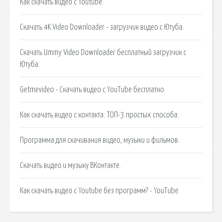
Как скачать видео с Youtube.
Скачать 4K Video Downloader - загрузчик видео с Ютуба.
Скачать Ummy Video Downloader бесплатный загрузчик с
Ютуба.
Getmevideo - Скачать видео с YouTube бесплатно.
Как скачать видео с контакта: ТОП-3 простых способа.
Программа для скачивания видео, музыки и фильмов.
Скачать видео и музыку ВКонтакте.
Как скачать видео с Youtube без программ? - YouTube.