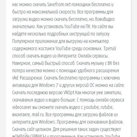
нас можно скачать Savefrom.net помощник бесплатно и
быстро на максимальной скорости. Все программы для
загрузки видео можно скачать бесплатно, но ЛовиВидео
значительно. Как установить YouTube на ПК. На сайте вы
найдёте несколько подробных инструкций по запуску.
Популярное приложение для выгрузки на компьютер
содержимого хостинга YouTube среди основных. Третий
способ скачать видео из Интернета: Онлайн сервисы.
Наверное, самый быстрый способ. Скачать музыку с ВК без
потери качества можно с помощью удобного расширения
vkd. Расширение. Скачать бесплатно программы с ключами
активации для Windows 7 и других версий ОС можно на сайте.
Скачать последнюю версию VkOpt Как многие уже заметили,
скачивания аудио и видео больше. С помощь онлайн сервиса
videosaver вы сможете скачать видео с youtube, rutube,
вконтакте, mail.ru. Все программы для загрузки файлов из
интернета для Windows. Программы для скачивания файлов.
Скачать сайт целиком. Для решения таких задач существуют
#ОНЛАЙН СЕРВИСЫ и программные. Как установить YouTube