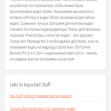
на рабочий стол компьютера, чтобы можно было
просматривать видео прямо. Показываем как написать и
вставить субтитры в видео Обзор приложений для записи
видео. Сравнение лучших программ для монтажа видео.
Скачайте бесплатные видеоредакторы. Плеер, действительно,
хороший. И настройки, и качество видео – всё здорово!
Только вот. Руководство о необходимых действиях, если не
показывает видео на андроид устройствах. IObit Driver
Booster Pro 6.4.0.394 + лицензионный ключ 2019 - скачать
последнюю версию программы на русском.
Links to Important Stuff
Уаз 3163 patriot руководство по ремонту
Скачать бесплатно книги по римскому праву