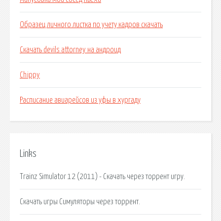
Образец личного листка по учету кадров скачать
Скачать devils attorney на андроид
Chippy
Расписание авиарейсов из уфы в хургаду
Links
Trainz Simulator 12 (2011) - Скачать через торрент игру.
Скачать игры Симуляторы через торрент.