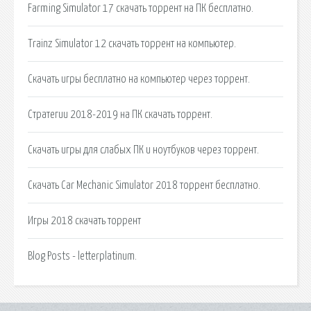
Farming Simulator 17 скачать торрент на ПК бесплатно.
Trainz Simulator 12 скачать торрент на компьютер.
Скачать игры бесплатно на компьютер через торрент.
Стратегии 2018-2019 на ПК скачать торрент.
Скачать игры для слабых ПК и ноутбуков через торрент.
Скачать Car Mechanic Simulator 2018 торрент бесплатно.
Игры 2018 скачать торрент
Blog Posts - letterplatinum.