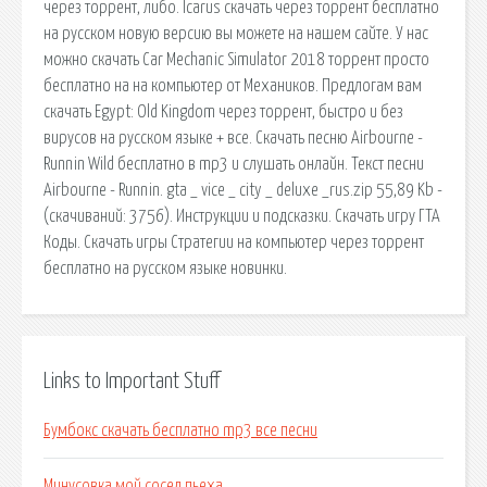
через торрент, либо. Icarus скачать через торрент бесплатно
на русском новую версию вы можете на нашем сайте. У нас
можно скачать Car Mechanic Simulator 2018 торрент просто
бесплатно на на компьютер от Механиков. Предлогам вам
скачать Egypt: Old Kingdom через торрент, быстро и без
вирусов на русском языке + все. Скачать песню Airbourne -
Runnin Wild бесплатно в mp3 и слушать онлайн. Текст песни
Airbourne - Runnin. gta _ vice _ city _ deluxe _rus.zip 55,89 Kb -
(cкачиваний: 3756). Инструкции и подсказки. Скачать игру ГТА
Коды. Скачать игры Стратегии на компьютер через торрент
бесплатно на русском языке новинки.
Links to Important Stuff
Бумбокс скачать бесплатно mp3 все песни
Минусовка мой сосед пьеха