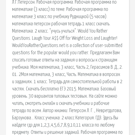
Л.Г.Петерсон. Рабочая программа. Рабочая программа по
математике (3 класс) по теме: Рабочая программа по
математике 3 класс по учебнику Рудницкой (5 часов).
математика петерсон рабочая тетрадь 1 класс скачать.
Математика. 2 класс. "учусь учиться". Would You Rather
Questions. Laugh Your A$$ Off for Weight Loss and Laughter!
WouldYouRatherQuestions.net is a collection of user-submitted
questions for the popular would you rather. Предлагаем Вам
списать готовые ответы на задания и вопросы к страницам
учебника. Моя математика, 3 класс, Часть 2, Герасимов В. Д., 2.
01. 2Моя математика, 3 класс, Часть. Математика в вопросах
и заданиях. 1 класс. Тетрадь для самостоятельной работы в 2
частях. Скачать бесплатно ЕГЭ 2015. Математика. Базовый
уровень. 30 вариантов типовых тестовых. На сайте можно
читать, смотреть онлайн и скачать учебники и рабочие
тетради по всем. Автор книжки: Петерсон Л. Г. , Невретдитова,
Барзунова… Класс ученика: 2 класс Категория: ГДЗ. Здесь Вы
найдете гдз для 1,2,3,4,5,6,7,8,9,10,11 класса по любому
предмету. Ответы и решение заданий. Рабочая программа по