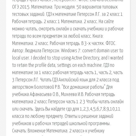
ОГЭ 2015. Математика. Три модуля. 50 вариантов типовых
тестовых заданий. ГДЗ к математике Петерсон Л.Г. за 2 класс 1
Рабочая тетрадь. 2 класс 1 Математика. 2 класс. На сайте
можно читать, смотреть онлайн и скачать учебники и рабочие
тетради по всем предметам за любой класс. Книга:
Математика. 2 класс. Рабочая тетрадь. В 3-х частях. ФГОС.
Автор: Людмила Петерсон. Windows 7: convert domain user to
local user. I decided to stop using Active Directory, and I wanted
to retain the profile data, settings on each machine. ГДЗ по
математике за 1 класс рабочая тетрадь часть 1, часть 2, часть
3 Петерсон Л.Г. Читать ГДЗ Английский язык для 2 класса под
авторством Болотовой Р.В. "Все домашние работы" Для
учебника Афанасьева О.В., Михеева И.В. Рабочая тетрадь
математика 2 класс Петерсон часть 1 2 3 Чтобы читать онлайн
или скачать. Здесь Вы найдете гдз для 1,2,3,4,5,6,7,8,9,10,11
класса по любому предмету. Ответы и решение заданий
учебников и рабочих тетрадей школьной программы.
Скачать: Вложение Математика. 2 класс» к учебнику