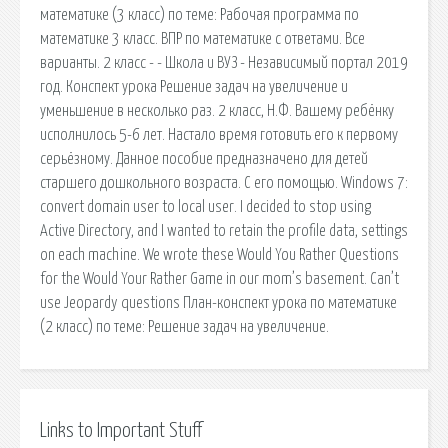
математике (3 класс) по теме: Рабочая программа по
математике 3 класс. ВПР по математике с ответами. Все
варианты. 2 класс - - Школа и ВУЗ - Независимый портал 2019
год. Конспект урока Решение задач на увеличение и
уменьшение в несколько раз. 2 класс, Н.Ф. Вашему ребёнку
исполнилось 5-6 лет. Настало время готовить его к первому
серьёзному. Данное пособие предназначено для детей
старшего дошкольного возраста. С его помощью. Windows 7:
convert domain user to local user. I decided to stop using
Active Directory, and I wanted to retain the profile data, settings
on each machine. We wrote these Would You Rather Questions
for the Would Your Rather Game in our mom’s basement. Can’t
use Jeopardy questions План-конспект урока по математике
(2 класс) по теме: Решение задач на увеличение.
Links to Important Stuff