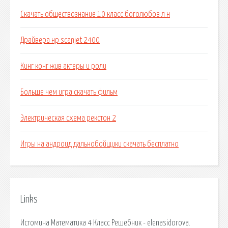
Скачать обществознание 10 класс боголюбов л н
Драйвера нр scanjet 2400
Кинг конг жив актеры и роли
Больше чем игра скачать фильм
Электрическая схема рекстон 2
Игры на андроид дальнобойщики скачать бесплатно
Links
Истомина Математика 4 Класс Решебник - elenasidorova.