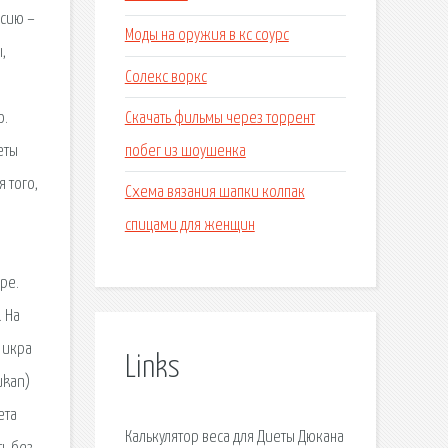
рсию –
Моды на оружия в кс соурс
,
Солекс воркс
Скачать фильмы через торрент
о.
побег из шоушенка
еты
 того,
Схема вязания шапки колпак
спицами для женщин
ре.
 На
 икра
Links
ukan)
ета
Калькулятор веса для Диеты Дюкана