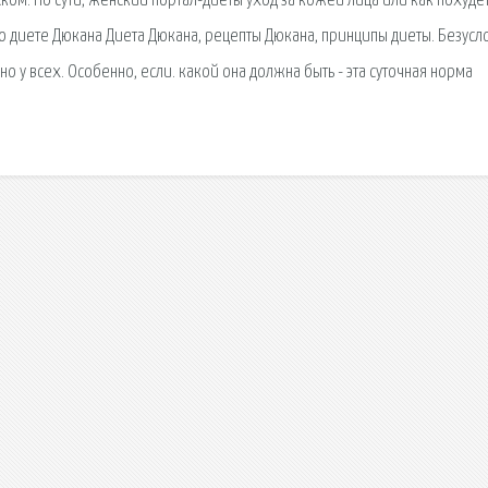
ом. По сути, женский портал-диеты уход за кожей лица или как похудет
по диете Дюкана Диета Дюкана, рецепты Дюкана, принципы диеты. Безусл
 у всех. Особенно, если. какой она должна быть - эта суточная норма