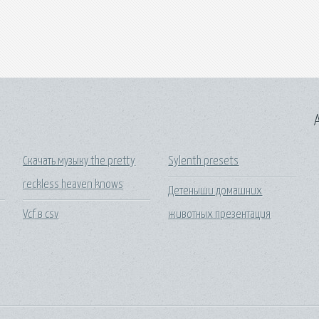
A
Скачать музыку the pretty
Sylenth presets
reckless heaven knows
Детеныши домашних
Vcf в csv
животных презентация