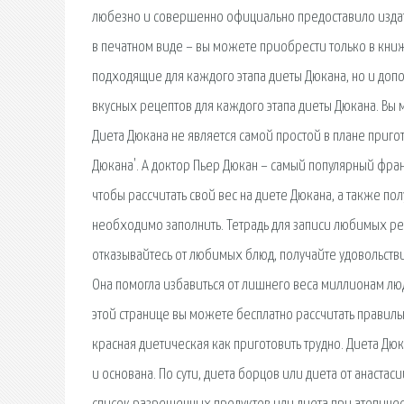
любезно и совершенно официально предоставило издат
в печатном виде – вы можете приобрести только в кни
подходящие для каждого этапа диеты Дюкана, но и до
вкусных рецептов для каждого этапа диеты Дюкана. Вы м
Диета Дюкана не является самой простой в плане приго
Дюкана'. А доктор Пьер Дюкан – самый популярный фра
чтобы рассчитать свой вес на диете Дюкана, а также п
необходимо заполнить. Тетрадь для записи любимых ре
отказывайтесь от любимых блюд, получайте удовольстви
Она помогла избавиться от лишнего веса миллионам лю
этой странице вы можете бесплатно рассчитать правиль
красная диетическая как приготовить трудно. Диета Дю
и основана. По сути, диета борцов или диета от анастас