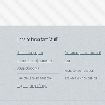
Links to Important Stuff
Читать книгу юрия
Скачать картинки хоккей
корчевского фронтовик
кхл
убить оборотня
Расписание поездов
Скачать игры на телефон
вознесенск помошная
андроид энгри бердз