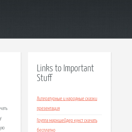
Links to Important
Stuff
Литературные и народные сказки
чать
презентация
у
Группа маркшейдер кунст скачать
рую
бесплатно