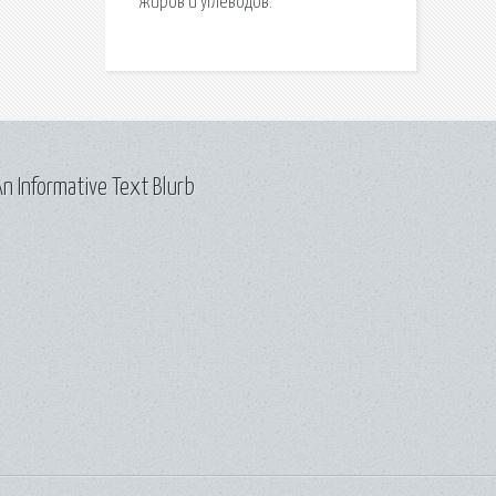
жиров и углеводов.
n Informative Text Blurb