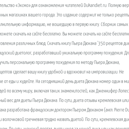
ельство «Эксмо» для ознакомления читателей Dukandiet.ru. Полную ве
жных магазинах вашего города. Это издание содержит не только рецепты
полнительную информацию, не вошедшую в первую книгу. Сборник самых
ожете скачать на сайте бесплатно. Вы можете скачать на сайте бесплатн
товления различных блюд. Скачать книгу Пьера Дюкана '350 рецептов ди
нцузский диетолог, разработавший уникальную программу похудения. Для
олучить персональную программу похудения по методу Пьера Дюкана,
цептов сделает вашу книгу удобной и вдохновит на импровизации. Не
е от еды и худейте. На сегодняшний день диета Дюкана номер один в ми
дей по всему миру, включая таких знаменитостей, как Дженнифер Лопес.
ный вес для диеты Пьера Дюкана. По сути, диета отзывы кремлевская или
кана разработана французским доктором Пьером Дюканом (англ. Pierre D
ии волочковой гречневая трудно назвать диетой. По сути, кремлевская ди