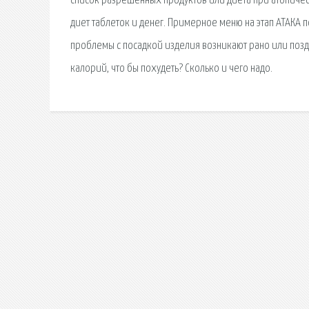
список разрешенных продуктов или диета при атопическ
диет таблеток и денег. Примерное меню на этап АТАКА 
проблемы с посадкой изделия возникают рано или поздно
калорий, что бы похудеть? Сколько и чего надо.