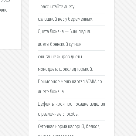
ь без
- рассчитайте диету.
овно
излишний вес у беременных.
Диета Дюкана — Википедия.
диеты боннский супчик.
сжигание жиров диеты.
монодиета шоколад горький.
Примерное меню на этап АТАКА по
диете Дюкана.
Дефекты кроя при посадке изделия
и различные способы.
Суточная норма калорий, белков,