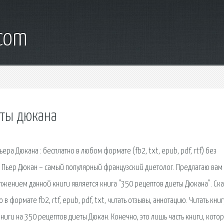
.com
еты дюкана
ра Дюкана : бесплатно в любом формате (fb2, txt, epub, pdf, rtf) без
р Пьер Дюкан – самый популярный французский диетолог. Предлагаю вам
олжением данной книги является книга "350 рецептов диеты Дюкана". Ска
 формате fb2, rtf, epub, pdf, txt, читать отзывы, аннотацию. Читать книг
книги на 350 рецептов диеты Дюкан. Конечно, это лишь часть книги, кото