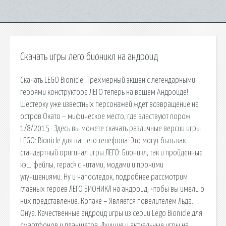
Скачать игры лего бионикл на андроид
Скачать LEGO Bionicle. Трехмерный экшен с легендарными
героями конструктора ЛЕГО теперь на вашем Андроиде!
Шестерку уже известных персонажей ждет возвращение на
остров Окато – мифическое место, где властвуют порож.
1/8/2015 · Здесь вы можете скачать различные версии игры
LEGO: Bionicle для вашего телефона. Это могут быть как
стандартный оригинал игры ЛЕГО: Бионикл, так и пройденные
кэш файлы, repack с читами, модами и прочими
улучшениями. Ну и напоследок, подробнее рассмотрим
главных героев ЛЕГО БИОНИКЛ на андроид, чтобы вы имели о
них представление. Копаке – Является повелителем Льда.
Онуа. Качественные андроид игры из серии Lego Bionicle для
смартфонов и планшетов. Лучшие и актуальные игры на