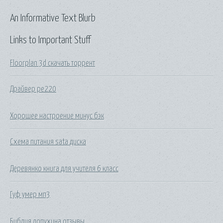
An Informative Text Blurb
Links to Important Stuff
Floorplan 3d скачать торрент
Драйвер pe220
Хорошее настроение минус бэк
Схема питания sata диска
Деревянко книга для учителя 6 класс
Гуф умер мп3
Библия лопухина отзывы