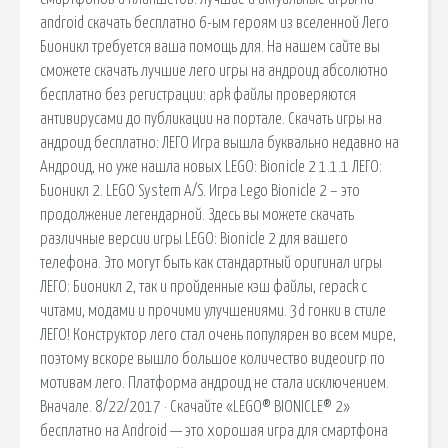
android скачать бесплатно 6-ым героям из вселенной Лего
Бионикл требуется ваша помощь для. На нашем сайте вы
сможете скачать лучшие лего игры на андроид абсолютно
бесплатно без регистрации: apk файлы проверяются
антивирусами до публикации на портале. Скачать игры на
андроид бесплатно: ЛЕГО Игра вышла буквально недавно на
Андроид, но уже нашла новых LEGO: Bionicle 2 1.1.1 ЛЕГО:
Бионикл 2. LEGO System A/S. Игра Lego Bionicle 2 – это
продолжение легендарной. Здесь вы можете скачать
различные версии игры LEGO: Bionicle 2 для вашего
телефона. Это могут быть как стандартный оригинал игры
ЛЕГО: Бионикл 2, так и пройденные кэш файлы, repack с
читами, модами и прочими улучшениями. 3d гонки в стиле
ЛЕГО! Конструктор лего стал очень популярен во всем мире,
поэтому вскоре вышло большое количество видеоигр по
мотивам лего. Платформа андроид не стала исключением.
Вначале. 8/22/2017 · Скачайте «LEGO® BIONICLE® 2»
бесплатно на Android — это хорошая игра для смартфона