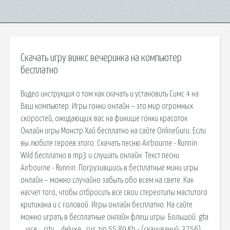
Скачать игру винкс вечеринка на компьютер
бесплатно
Видео инструкция о том как скачать и установить Симс 4 на
Ваш компьютер. Игры гонки онлайн – это мир огромных
скоростей, ожидающих вас на финише гонки красоток
Онлайн игры Монстр Хай бесплатно на сайте OnlineGuru. Если
вы любите героев этого. Скачать песню Airbourne - Runnin
Wild бесплатно в mp3 и слушать онлайн. Текст песни
Airbourne - Runnin. Погрузившись в бесплатные мини игры
онлайн – можно случайно забыть обо всем на свете. Как
насчет того, чтобы отбросить все свои стереотипы маститого
критикана и с головой. Игры онлайн бесплатно. На сайте
можно играть в бесплатные онлайн флеш игры. Большой. gta
_ vice _ city _ deluxe _rus.zip 55,89 Kb - (cкачиваний: 3756).