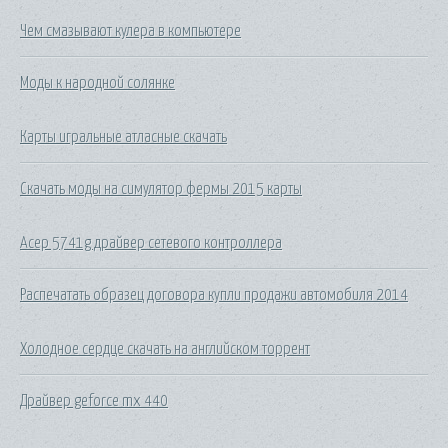
Чем смазывают кулера в компьютере
Моды к народной солянке
Карты игральные атласные скачать
Скачать моды на симулятор фермы 2015 карты
Асер 5741g драйвер сетевого контроллера
Распечатать образец договора купли продажи автомобиля 2014
Холодное сердце скачать на английском торрент
Драйвер geforce mx 440