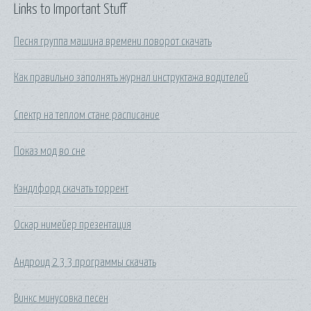
Links to Important Stuff
Песня группа машина времени поворот скачать
Как правильно заполнять журнал инструктажа водителей
Спектр на теплом стане расписание
Показ мод во сне
Кэндлфорд скачать торрент
Оскар нимейер презентация
Андроид 2 3 3 программы скачать
Винкс минусовка песен