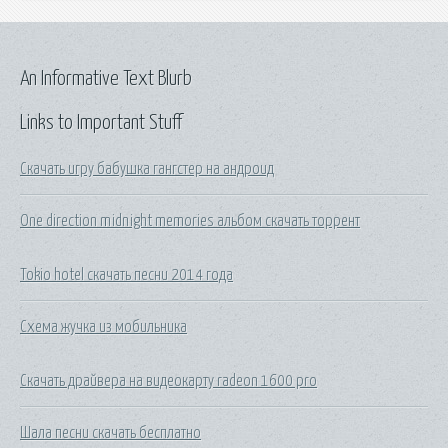
An Informative Text Blurb
Links to Important Stuff
Скачать игру бабушка гангстер на андроид
One direction midnight memories альбом скачать торрент
Tokio hotel скачать песни 2014 года
Схема жучка из мобильника
Скачать драйвера на видеокарту radeon 1600 pro
Шала песни скачать бесплатно