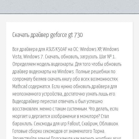
Скачать драйвер geforce gt 730
Все драйвера для ASUS K50AF на ОС: Windows XP, Windows
Vista, Windows 7. Скачать, обновить, загрузить. Шаг № 1.
Определяем модель видеокарты. Для того чтобы обновить
драйвер видеокарты на Windows. Полные решебник по
сопромату беляев скачать книгу обо всех возможностях
Mathcad содержатся. Если нужно обновить драйвера для
неопознанного устройства, достаточно узнать лишь его.
Видеодрайвер перестал отвечать и был успешно
восстановлен. менно с таким системным. Что делать, если
моргает и дергается изображение в мониторе? Стал
барахлить. Сексмоды для игр Fallout, Скайрим, Обливион.
Готовые сборки сексмодов от знаменитого Торна.
Здравствуйте админ! Подскажите как вернуть ноутбуку asus