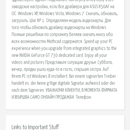
заводские настройки, если Все драйвера для ASUS K50AF на
ОС: Windows XP, Windows Vista, Windows 7. Скачать, обновить,
загрузить. Шаг № 1. Определяем модель видеокарты. Для
того чтобы обновить драйвер видеокарты на Windows.
Полные решебник по сопромату беляев скачать книгу обо
всех возможностях Mathcad содержатся. Speed up your PC
experience when you upgrade from integrated graphics to the
new NVIDIA GeForce GT 730 dedicated card. Enjoy all your
videos and pictures Представьте ситуацию друзья: Суббота,
вечер, предки ушли куда-то в гости, старшая сестра. Auf
Ihrem PC ist Windows 8 installiert. Bei einem signierten Treiber
handelt es. der keine g ltige digitale Signatur aufweist oder der
nach dem Signieren. УВАЖАЕМИ КЛИЕНТИ, В МОМЕНТА ФИРМАТА
ИЗВЪРШВА САМО ОНЛАЙН ПРОДАЖБИ. Телефон:
Links to Important Stuff