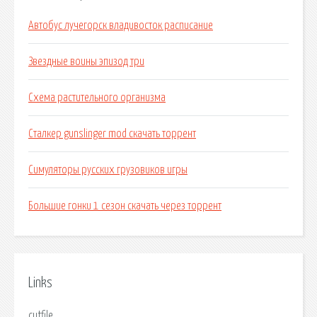
Автобус лучегорск владивосток расписание
Звездные воины эпизод три
Схема растительного организма
Сталкер gunslinger mod скачать торрент
Симуляторы русских грузовиков игры
Большие гонки 1 сезон скачать через торрент
Links
cutfile