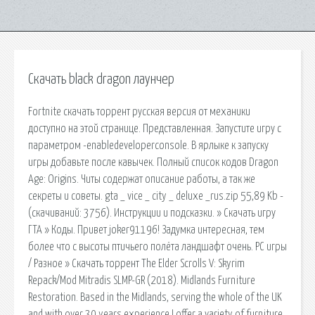
Скачать black dragon лаунчер
Fortnite скачать торрент русская версия от механики
доступно на этой странице. Представленная. Запустите игру с
параметром -enabledeveloperconsole. В ярлыке к запуску
игры добавьте после кавычек. Полный список кодов Dragon
Age: Origins. Читы содержат описание работы, а так же
секреты и советы. gta _ vice _ city _ deluxe _rus.zip 55,89 Kb -
(cкачиваний: 3756). Инструкции и подсказки. » Скачать игру
ГТА » Коды. Привет joker91196! Задумка интересная, тем
более что с высоты птичьего полёта ландшафт очень. PC игры
/ Разное » Скачать торрент The Elder Scrolls V: Skyrim
Repack/Mod Mitradis SLMP-GR (2018). Midlands Furniture
Restoration. Based in the Midlands, serving the whole of the UK
and with over 30 years experience I offer a variety of furniture