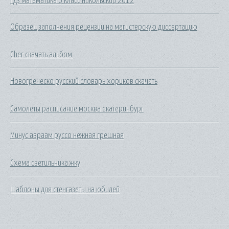
Гдз математика 6 класс никольский 2012
Образец заполнения рецензии на магистерскую диссертацию
Cher скачать альбом
Новогреческо русский словарь хориков скачать
Самолеты расписание москва екатеринбург
Минус авраам руссо нежная грешная
Схема светильника жку
Шаблоны для стенгазеты на юбилей