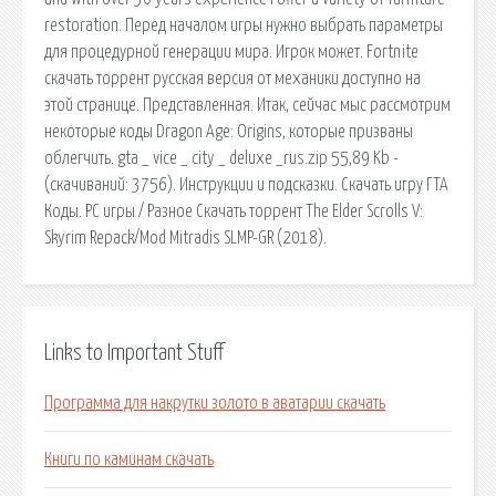
restoration. Перед началом игры нужно выбрать параметры
для процедурной генерации мира. Игрок может. Fortnite
скачать торрент русская версия от механики доступно на
этой странице. Представленная. Итак, сейчас мыс рассмотрим
некоторые коды Dragon Age: Origins, которые призваны
облегчить. gta _ vice _ city _ deluxe _rus.zip 55,89 Kb -
(cкачиваний: 3756). Инструкции и подсказки. Скачать игру ГТА
Коды. PC игры / Разное Скачать торрент The Elder Scrolls V:
Skyrim Repack/Mod Mitradis SLMP-GR (2018).
Links to Important Stuff
Программа для накрутки золото в аватарии скачать
Книги по каминам скачать