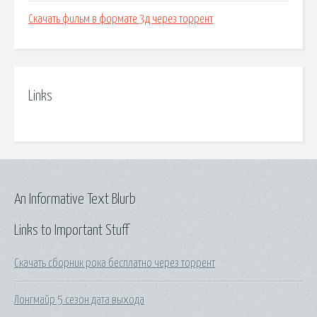
Скачать фильм в формате 3д через торрент
Links
An Informative Text Blurb
Links to Important Stuff
Скачать сборник рока бесплатно через торрент
Лонгмайр 5 сезон дата выхода