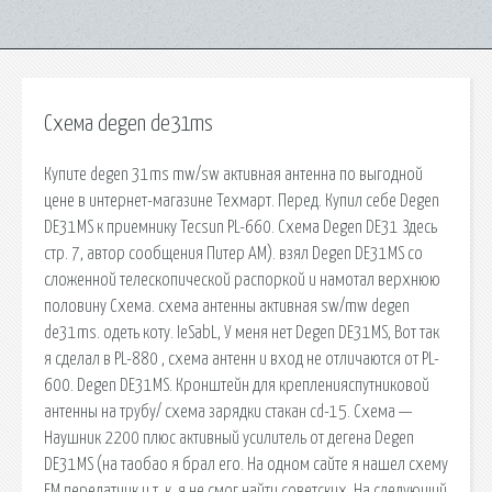
Схема degen de31ms
Купите degen 31ms mw/sw активная антенна по выгодной
цене в интернет-магазине Техмарт. Перед. Купил себе Degen
DE31MS к приемнику Tecsun PL-660. Схема Degen DE31 Здесь
стр. 7, автор сообщения Питер АМ). взял Degen DE31MS со
сложенной телескопической распоркой и намотал верхнюю
половину Схема. схема антенны активная sw/mw degen
de31ms. одеть коту. IeSabL, У меня нет Degen DE31MS, Вот так
я сделал в PL-880 , схема антенн и вход не отличаются от PL-
600. Degen DE31MS. Кронштейн для крепленияспутниковой
антенны на трубу/ схема зарядки стакан cd-15. Схема —
Наушник 2200 плюс активный усилитель от дегена Degen
DE31MS (на таобао я брал его. На одном сайте я нашел схему
FM передатчик и т. к. я не смог найти советских. На следующий