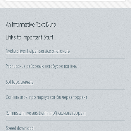
An Informative Text Blurb
Links to Important Stuff
Nvidia driver helper service отключить
Расписание рейсовых автобусов тюмень
Splitopc скачать
Скачать игры про паркур зомби через торрент
Rammstein live aus berlin mp3 скачать торрент
Speed download