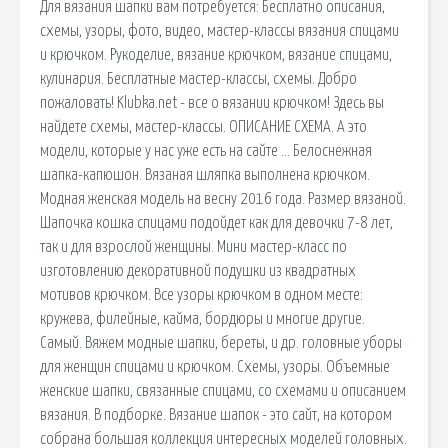
Для вязания шапки вам потребуется: Бесплатно описания,
схемы, узоры, фото, видео, мастер-классы вязания спицами
и крючком. Рукоделие, вязание крючком, вязание спицами,
кулинария. Бесплатные мастер-классы, схемы. Добро
пожаловать! Klubka.net - все о вязании крючком! Здесь вы
найдете схемы, мастер-классы. ОПИСАНИЕ СХЕМА. А это
модели, которые у нас уже есть на сайте … Белоснежная
шапка-капюшон. Вязаная шляпка выполнена крючком.
Модная женская модель на весну 2016 года. Размер вязаной.
Шапочка кошка спицами подойдет как для девочки 7-8 лет,
так и для взрослой женщины. Мини мастер-класс по
изготовлению декоративной подушки из квадратных
мотивов крючком. Все узоры крючком в одном месте:
кружева, филейные, кайма, бордюры и многие другие.
Самый. Вяжем модные шапки, береты, и др. головные уборы
для женщин спицами и крючком. Схемы, узоры. Объемные
женские шапки, связанные спицами, со схемами и описанием
вязания. В подборке. Вязание шапок - это сайт, на котором
собрана большая коллекция интересных моделей головных.