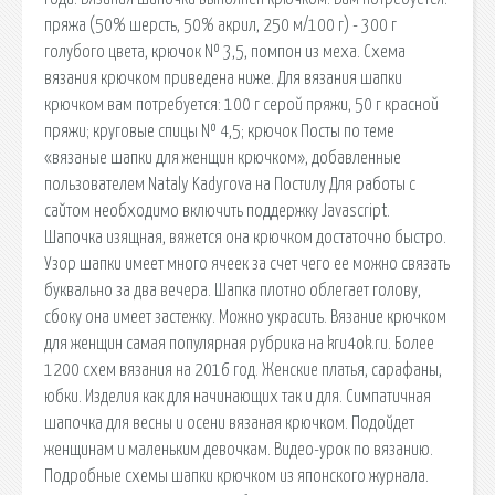
пряжа (50% шерсть, 50% акрил, 250 м/100 г) - 300 г
голубого цвета, крючок № 3,5, помпон из меха. Схема
вязания крючком приведена ниже. Для вязания шапки
крючком вам потребуется: 100 г серой пряжи, 50 г красной
пряжи; круговые спицы № 4,5; крючок Посты по теме
«вязаные шапки для женщин крючком», добавленные
пользователем Nataly Kadyrova на Постилу Для работы с
сайтом необходимо включить поддержку Javascript.
Шапочка изящная, вяжется она крючком достаточно быстро.
Узор шапки имеет много ячеек за счет чего ее можно связать
буквально за два вечера. Шапка плотно облегает голову,
сбоку она имеет застежку. Можно украсить. Вязание крючком
для женщин самая популярная рубрика на kru4ok.ru. Более
1200 схем вязания на 2016 год. Женские платья, сарафаны,
юбки. Изделия как для начинающих так и для. Симпатичная
шапочка для весны и осени вязаная крючком. Подойдет
женщинам и маленьким девочкам. Видео-урок по вязанию.
Подробные схемы шапки крючком из японского журнала.