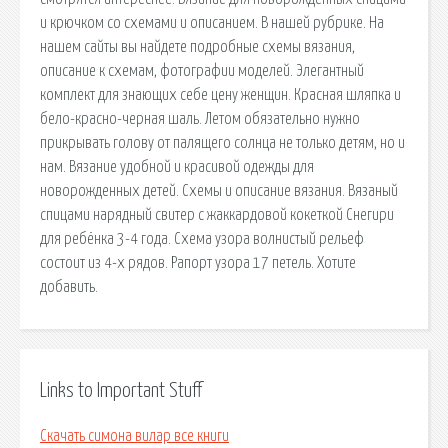
и крючком со схемами и описанием. В нашей рубрике. На
нашем сайты вы найдете подробные схемы вязания,
описание к схемам, фотографии моделей. Элегантный
комплект для знающих себе цену женщин. Красная шляпка и
бело-красно-черная шаль. Летом обязательно нужно
прикрывать голову от палящего солнца не только детям, но и
нам. Вязание удобной и красивой одежды для
новорожденных детей. Схемы и описание вязания. Вязаный
спицами нарядный свитер с жаккардовой кокеткой Снегири
для ребёнка 3-4 года. Схема узора волнистый рельеф
состоит из 4-х рядов. Рапорт узора 17 петель. Хотите
добавить.
Links to Important Stuff
Скачать симона вилар все книги