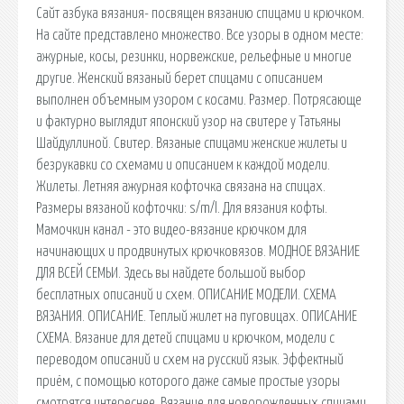
Сайт азбука вязания- посвящен вязанию спицами и крючком.
На сайте представлено множество. Все узоры в одном месте:
ажурные, косы, резинки, норвежские, рельефные и многие
другие. Женский вязаный берет спицами с описанием
выполнен объемным узором с косами. Размер. Потрясающе
и фактурно выглядит японский узор на свитере у Татьяны
Шайдуллиной. Свитер. Вязаные спицами женские жилеты и
безрукавки со схемами и описанием к каждой модели.
Жилеты. Летняя ажурная кофточка связана на спицах.
Размеры вязаной кофточки: s/m/l. Для вязания кофты.
Мамочкин канал - это видео-вязание крючком для
начинающих и продвинутых крючковязов. МОДНОЕ ВЯЗАНИЕ
ДЛЯ ВСЕЙ СЕМЬИ. Здесь вы найдете большой выбор
бесплатных описаний и схем. ОПИСАНИЕ МОДЕЛИ. СХЕМА
ВЯЗАНИЯ. ОПИСАНИЕ. Теплый жилет на пуговицах. ОПИСАНИЕ
СХЕМА. Вязание для детей спицами и крючком, модели с
переводом описаний и схем на русский язык. Эффектный
приём, с помощью которого даже самые простые узоры
смотрятся интереснее. Вязание для новорожденных спицами