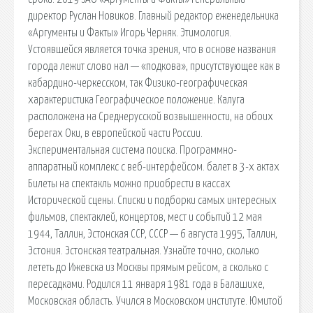
директор Руслан Новиков. Главный редактор еженедельника
«Аргументы и Факты» Игорь Черняк. Этимология.
Устоявшейся является точка зрения, что в основе названия
города лежит слово нал — «подкова», присутствующее как в
кабардино-черкесском, так Физико-географическая
характеристика Географическое положение. Калуга
расположена на Среднерусской возвышенности, на обоих
берегах Оки, в европейской части России.
Экспериментальная система поиска. Программно-
аппаратный комплекс с веб-интерфейсом. балет в 3-х актах
Билеты на спектакль можно приобрести в кассах
Исторической сцены. Списки и подборки самых интересных
фильмов, спектаклей, концертов, мест и событий 12 мая
1944, Таллин, Эстонская ССР, СССР — 6 августа 1995, Таллин,
Эстония. Эстонская театральная. Узнайте точно, сколько
лететь до Ижевска из Москвы прямым рейсом, а сколько с
пересадками. Родился 11 января 1981 года в Балашихе,
Московская область. Учился в Московском институте. Юмитой