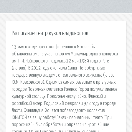
Расписание театр кукол владивосток
13 мая в ходе пресс-конференции в Москве были
объявлены имена участников xvi Международного конкурса
им. П.И. Чайковского. Родилась 12 мая 1989 года в Риге
(Латвия). В 2012 году окончила Санкт-Петербургскую
государственную академию театрального искусства (класс
Ю.М. Красовского). Одним из самых развитых и культурных
городов Поволжья считается Ижевск. Город получил звание
культурной столицы Поволжья неслучайно. Финский и
российский актер. Родился 28 февраля 1972 году в городе
Лахти, Финляндия. Хочется поблагодарить коллектив
ЮМИТОЙ за вашу работу! Заказ - перчаточный театр "Три
поросенка" - был обработан и оправлен в кротчайшие
сроки. 2019 ЗАО «Аргументы и Факты» Генеральный