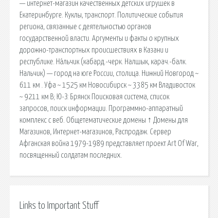
— интернет-магазин качественных детских игрушек в
Екатеринбурге. Куклы, транспорт. Политические события
региона, связанные с деятельностью органов
государственной власти. Аргументы и факты о крупных
дорожно-транспортных происшествиях в Казани и
республике. На́льчик (кабард.-черк. Налшык, карач.-балк.
Нальчик) — город на юге России, столица. Нижний Новгород ~
611 км . Уфа ~ 1525 км Новосибирск ~ 3385 км Владивосток
~ 9211 км В; Ю-З: Брянск Поисковая сиcтема, список
запросов, поиск информации. Программно-аппаратный
комплекс с веб. Общетематические домены ↑ Домены для
Магазинов, Интернет-магазинов, Распродаж. Сервер
Афганская война 1979-1989 представляет проект Art Of War,
посвященный солдатам последних.
Links to Important Stuff