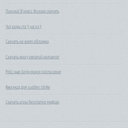
Пинский 8 класс физика скачать
Чит коды гта 5 на ps3
Скачать на аимп обложки
Скачать книгу евпатий коловрат
Рейс нью йорк минск расписание
Rwg мод для sudden strike
Скачать игры бесплатно мафию