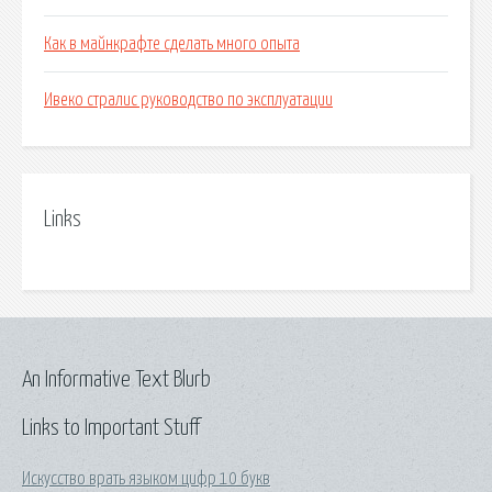
Как в майнкрафте сделать много опыта
Ивеко стралис руководство по эксплуатации
Links
An Informative Text Blurb
Links to Important Stuff
Искусство врать языком цифр 10 букв