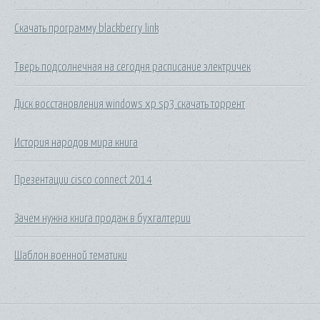
Скачать программу blackberry link
Тверь подсолнечная на сегодня расписание электричек
Диск восстановления windows xp sp3 скачать торрент
История народов мира книга
Презентации cisco connect 2014
Зачем нужна книга продаж в бухгалтерии
Шаблон военной тематики