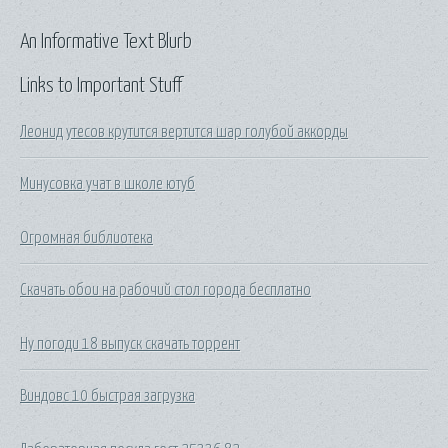
An Informative Text Blurb
Links to Important Stuff
Леонид утесов крутится вертится шар голубой аккорды
Минусовка учат в школе ютуб
Огромная библиотека
Скачать обои на рабочий стол города бесплатно
Ну погоди 18 выпуск скачать торрент
Виндовс 10 быстрая загрузка