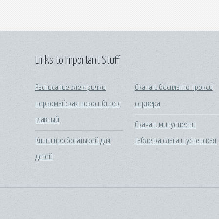
Links to Important Stuff
Расписание электрички
Скачать бесплатно прокси
первомайская новосибирск
сервера
главный
Скачать минус песни
Книги про богатырей для
таблетка слава и успенская
детей