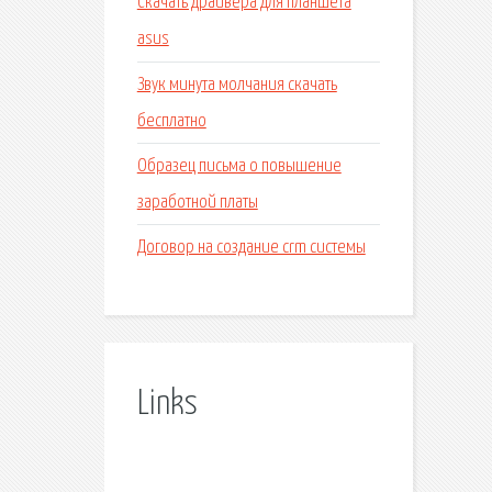
Скачать драйвера для планшета
asus
Звук минута молчания скачать
бесплатно
Образец письма о повышение
заработной платы
Договор на создание crm системы
Links