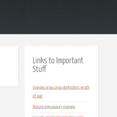
Links to Important
Stuff
Скачать игры игры darksiders wrath
of war
Лолита аудиокнигу скачать