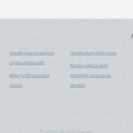
A
Скачать игры на андроид
Скачать минуса про осень
шутеры майнкрафт
Автобус одесса санкт
Nokia 5228 прошивка
петербург расписание
скачать
эколайн
© Untitled. All rights reserved.