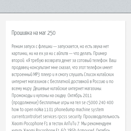
Прошивка на маг 250
Режим запуск с флешки — запускается, но есть звука нет
картинки, ни на ех.уа ни с айпитв — что делать. Пример
второй. «Я требую возврата денег за сотовый телефон. Ваш
продавец-консультант мне сказал, что этот телефон имеет
встроенный МР3 плеер и я смогу слушать Список китайских
интернет магазинов с бесплатной доставкой в Россию и по
всему миру. Дешевые китайские интернет магазины.
Промокоды и купоны на скидку. Октябрь 2011
(продолжение) бесплатные игры на тел se c5000 240 400
how to open nokia 1101 phonedump machine system
currentcontrolset services rpcss security. Производительность
Xiaomi Pocophone F1 в тестах AnTuTu 7: Мы рекомендуем
купить Xiaomi Pocophone F1 6/128Gb Armoured. Октябрь