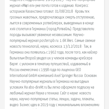
журнал «Мәңгі ел» уже почти готов к изданию. Конгресс
историков Казахстана готовит. 01/08/2018 · Кровь тех
грозных животных, предпочитающих смерть отступлению,
льется в современных ротвейлерах, выведенных в конце
xviii столетия в Германии (город Ротвайль). Представители
породы вызывают уважение независимым. Научно-
популярный журнал posterspb.ru. 1.6K likes. Самые свежие
новости технологий, науки, космоса. 13/12/2018 · Так, в
Германии они появились с 1902 года, после того, как кайзер
Вильгельм Второй увидел их у членов команды крейсера
Варяг. с уклоном в тематику путешествий, издаваемый в
России ежемесячно с 1998 года по лицензии GEO
International GmbH компанией Axel Springer Russia. Основан.
Научно-популярные журналы в Германии на выгодных
условиях На аbo-direkt.ru Вы легко оформите подписку на
любимый журнал Наука и техника. Сайт о науке: новости
науки, научно-популярные статьи, лекции, задачи, плакаты,
видео. Бизнес идеи в 2019 году с минимальными вложениями