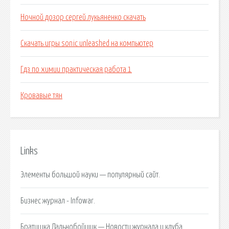
Ночной дозор сергей лукьяненко скачать
Скачать игры sonic unleashed на компьютер
Гдз по химии практическая работа 1
Кровавые тян
Links
Элементы большой науки — популярный сайт.
Бизнес журнал - Infowar.
Братишка Дальнобойщик — Новости журнала и клуба