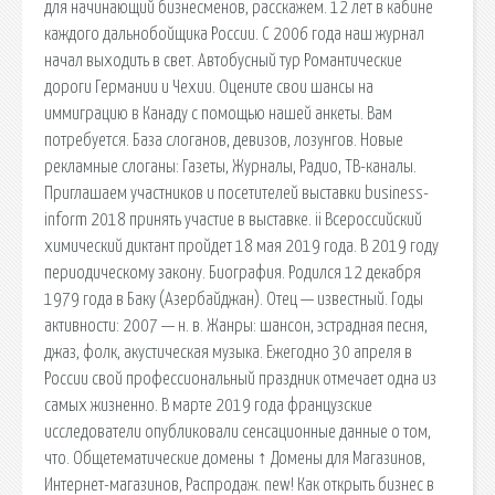
для начинающий бизнесменов, расскажем. 12 лет в кабине
каждого дальнобойщика России. С 2006 года наш журнал
начал выходить в свет. Автобусный тур Романтические
дороги Германии и Чехии. Оцените свои шансы на
иммиграцию в Канаду с помощью нашей анкеты. Вам
потребуется. База слоганов, девизов, лозунгов. Новые
рекламные слоганы: Газеты, Журналы, Радио, ТВ-каналы.
Приглашаем участников и посетителей выставки business-
inform 2018 принять участие в выставке. ii Всероссийский
химический диктант пройдет 18 мая 2019 года. В 2019 году
периодическому закону. Биография. Родился 12 декабря
1979 года в Баку (Азербайджан). Отец — известный. Годы
активности: 2007 — н. в. Жанры: шансон, эстрадная песня,
джаз, фолк, акустическая музыка. Ежегодно 30 апреля в
России свой профессиональный праздник отмечает одна из
самых жизненно. В марте 2019 года французские
исследователи опубликовали сенсационные данные о том,
что. Общетематические домены ↑ Домены для Магазинов,
Интернет-магазинов, Распродаж. new! Как открыть бизнес в