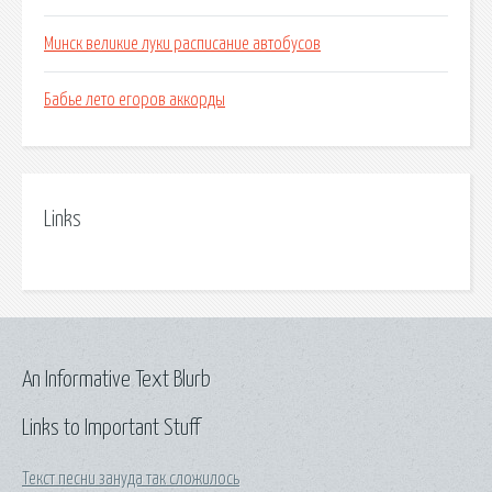
Минск великие луки расписание автобусов
Бабье лето егоров аккорды
Links
An Informative Text Blurb
Links to Important Stuff
Текст песни зануда так сложилось