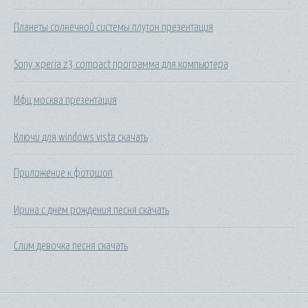
Планеты солнечной системы плутон презентация
Sony xperia z3 compact программа для компьютера
Мфц москва презентация
Ключи для windows vista скачать
Приложение к фотошоп
Ирина с днем рождения песня скачать
Слим девочка песня скачать