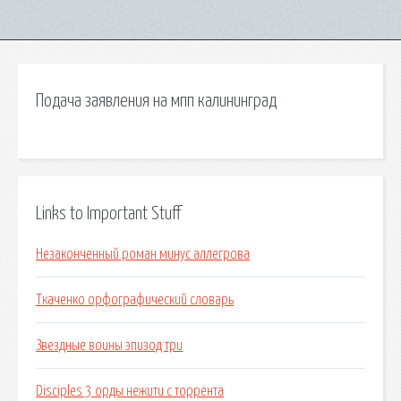
Подача заявления на мпп калининград
Links to Important Stuff
Незаконченный роман минус аллегрова
Ткаченко орфографический словарь
Звездные воины эпизод три
Disciples 3 орды нежити с торрента