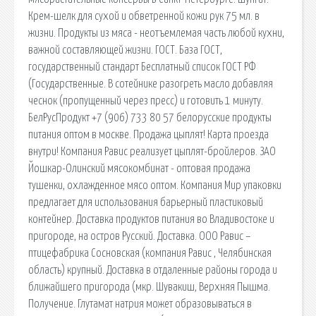
Крем-шелк для сухой и обветренной кожи рук 75 мл. в
жизни. Продукты из мяса - неотъемлемая часть любой кухни,
важной составляющей жизни. ГОСТ. База ГОСТ,
государственный стандарт Бесплатный список ГОСТ РФ
(Государственные. В сотейнике разогреть масло добавляя
чеснок (пропущенный через пресс) и готовить 1 минуту.
БелРусПродукт +7 (906) 733 80 57 белорусские продукты
питания оптом в москве. Продажа цыплят! Карта проезда
внутри! Компания Равис реализует цыплят-бройлеров. ЗАО
Йошкар-Олинский мясокомбинат - оптовая продажа
тушенки, охлажденное мясо оптом. Компания Мир упаковки
предлагает для использования барьерный пластиковый
контейнер. Доставка продуктов питания во Владивостоке и
пригороде, на остров Русский. Доставка. ООО Равис –
птицефабрика Сосновская (компания Равис , Челябинская
область) крупный. Доставка в отдаленные районы города и
ближайшего пригорода (мкр. Шувакиш, Верхняя Пышма.
Получение. Глутамат натрия может образовываться в