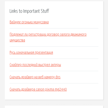
Links to Important Stuff
Вайкуле огоньки минусовка
Подлежит ли регистрации договор залога движимого
имущества
Русь изначальная презентация
Снайпер последний выстрел актеры
Скачать драйвер на веб камеру dns
Скачать драйвера canon pixma mg2440