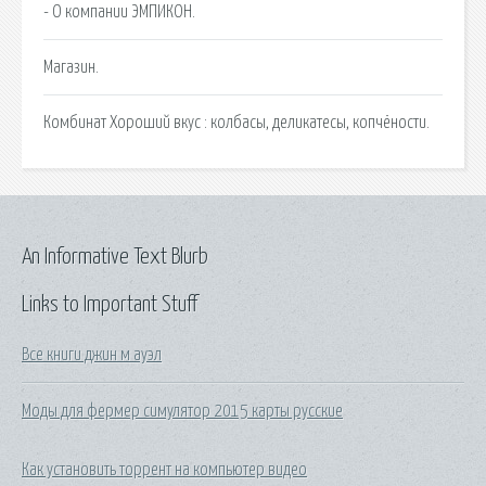
- О компании ЭМПИКОН.
Магазин.
Комбинат Хороший вкус : колбасы, деликатесы, копчёности.
An Informative Text Blurb
Links to Important Stuff
Все книги джин м ауэл
Моды для фермер симулятор 2015 карты русские
Как установить торрент на компьютер видео