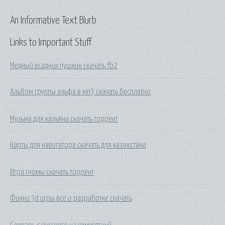
An Informative Text Blurb
Links to Important Stuff
Медный всадник пушкин скачать fb2
Альбом группы альфа в мп3 скачать бесплатно
Музыка для кальяна скачать торрент
Карты для навигатора скачать для казахстана
Игра гномы скачать торрент
Финни 3d игры все о разработке скачать