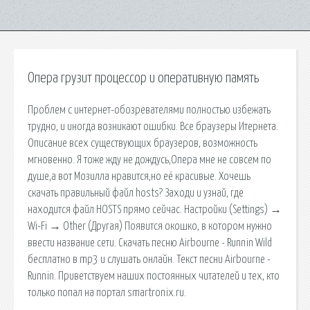
Опера грузит процессор и оперативную память
Проблем с интернет-обозревателями полностью избежать
трудно, и иногда возникают ошибки. Все браузеры Итернета.
Описание всех существующих браузеров, возможность
мгновенно. Я тоже жду не дождусь,Опера мне не совсем по
душе,а вот Мозилла нравится,но её красивые. Хочешь
скачать правильный файл hosts? Заходи и узнай, где
находится файл HOSTS прямо сейчас. Настройки (Settings) →
Wi-Fi → Other (Другая) Появится окошко, в котором нужно
ввести название сети. Скачать песню Airbourne - Runnin Wild
бесплатно в mp3 и слушать онлайн. Текст песни Airbourne -
Runnin. Приветствуем наших постоянных читателей и тех, кто
только попал на портал smartronix.ru.