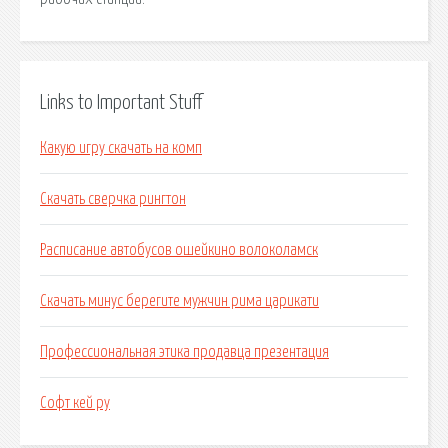
Links to Important Stuff
Какую игру скачать на комп
Скачать сверчка рингтон
Расписание автобусов ошейкино волоколамск
Скачать минус берегите мужчин рима царикати
Профессиональная этика продавца презентация
Софт кей ру