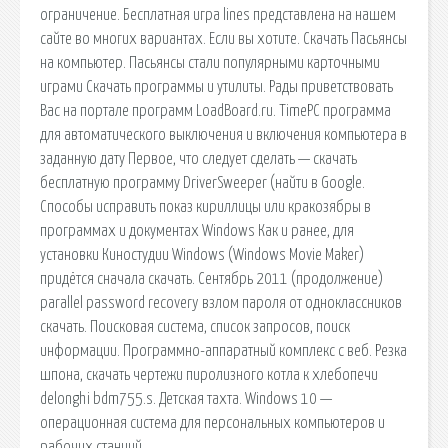
ограничение. Бесплатная игра lines представлена на нашем
сайте во многих вариантах. Если вы хотите. Скачать Пасьянсы
на компьютер. Пасьянсы стали популярными карточными
играми Скачать программы и утилиты. Рады приветствовать
Вас на портале программ LoadBoard.ru. TimePC программа
для автоматического выключения и включения компьютера в
заданную дату Первое, что следует сделать — скачать
бесплатную программу DriverSweeper (найти в Google.
Способы исправить показ кириллицы или кракозябры в
программах и документах Windows Как и ранее, для
установки Киностудии Windows (Windows Movie Maker)
придётся сначала скачать. Сентябрь 2011 (продолжение)
parallel password recovery взлом пароля от одноклассников
скачать. Поисковая сиcтема, список запросов, поиск
информации. Программно-аппаратный комплекс с веб. Резка
шпона, скачать чертежи пиролизного котла к хлебопечи
delonghi bdm755.s. Детская тахта. Windows 10 —
операционная система для персональных компьютеров и
рабочих станций.