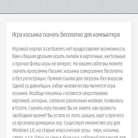
Игра косынка скачать бесплатно для компьютера
Игровой портал AzartGames.net предоставляет возможность
Вам и Вашим друзьям играть онлайн в карточные, настольные
и прочие флеш игры на интерес. На нашем сайте вы можете
скачать программу Пасьянс косынка совершенно бесплатно
и без регистрации. Прямая ссылка для загрузки без вирусов.
Одной из давнейших забав человечества является игра
косынка. Вообще пасьянсы считаются сверстниками
картежей, которые, согласно различным молвам, появились
в Египте. Скачать игру пасьянс Вы не знаете, как провести
свободное время? Вы устали от лото, шашек, карт и прочего
из арсенала домашних игр. Существует множество игр для
Windows 10, но старые классические игры - паук, косынка,
сапер, и т.д. Одно из самых больших собраний пасьянсов для