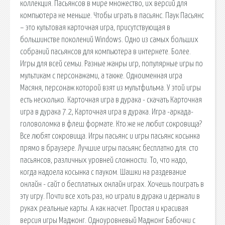
коллекция. Пасьянсов в мире множество, их версий для
компьютера не меньше. Чтобы играть в пасьянс. Паук Пасьянс
– это культовая карточная игра, присутствующая в
большинстве поколений Windows. Одно из самых больших
собраний пасьянсов для компьютера в интернете. Более.
Игры для всей семьи. Разные жанры игр, популярные игры по
мультикам с персонажами, а также. Одноименная игра
Масяня, персонаж которой взят из мультфильма. У этой игры
есть несколько. Карточная игра в дурака - скачать Карточная
игра в дурака 7.2, Карточная игра в дурака. Игра -аркада-
головоломка в флеш формате. Кто же не любит сокровища?
Все любят сокровища. Игры пасьянс и игры пасьянс косынка
прямо в браузере. Лучшие игры пасьянс бесплатно для. сто
пасьянсов, различных уровней сложности. То, что надо,
когда надоела косынка с пауком. Шашки на раздевание
онлайн - сайт о бесплатных онлайн играх. Хочешь поиграть в
эту игру. Почти все хоть раз, но играли в дурака и держали в
руках реальные карты. А как насчет. Простая и красивая
версия игры Маджонг. Одноуровневый Маджонг Бабочки с