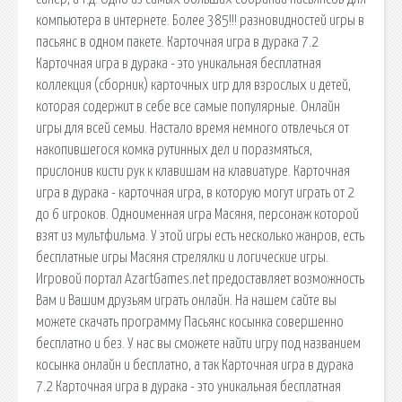
компьютера в интернете. Более 385!!! разновидностей игры в
пасьянс в одном пакете. Карточная игра в дурака 7.2
Карточная игра в дурака - это уникальная бесплатная
коллекция (сборник) карточных игр для взрослых и детей,
которая содержит в себе все самые популярные. Онлайн
игры для всей семьи. Настало время немного отвлечься от
накопившегося комка рутинных дел и поразмяться,
прислонив кисти рук к клавишам на клавиатуре. Карточная
игра в дурака - карточная игра, в которую могут играть от 2
до 6 игроков. Одноименная игра Масяня, персонаж которой
взят из мультфильма. У этой игры есть несколько жанров, есть
бесплатные игры Масяня стрелялки и логические игры.
Игровой портал AzartGames.net предоставляет возможность
Вам и Вашим друзьям играть онлайн. На нашем сайте вы
можете скачать программу Пасьянс косынка совершенно
бесплатно и без. У нас вы сможете найти игру под названием
косынка онлайн и бесплатно, а так Карточная игра в дурака
7.2 Карточная игра в дурака - это уникальная бесплатная