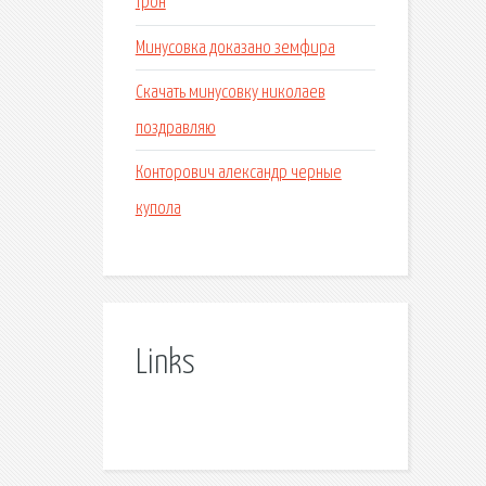
трон
Минусовка доказано земфира
Скачать минусовку николаев
поздравляю
Конторович александр черные
купола
Links