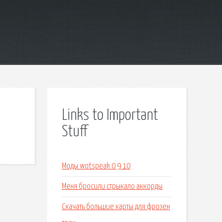
Links to Important
Stuff
Моды wotspeak 0 9 10
Меня бросили стрыкало аккорды
Скачать большие карты для фрозен