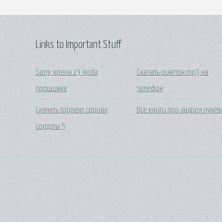
Links to Important Stuff
Sony xperia z3 4pda
Скачать рингтон mp3 на
прошивка
телефон
Скачать торрент сериал
Все книги про андрея лунев
солдаты 5