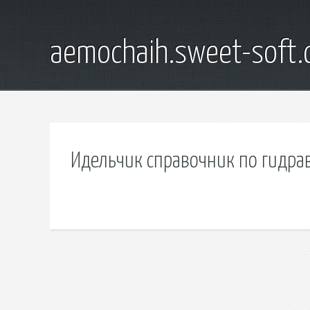
aemochaih.sweet-soft
Идельчик справочник по гидра