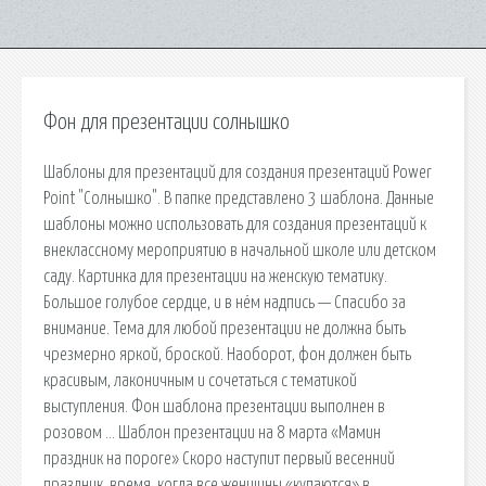
Фон для презентации солнышко
Шаблоны для презентаций для создания презентаций Power
Point "Солнышко". В папке представлено 3 шаблона. Данные
шаблоны можно использовать для создания презентаций к
внеклассному мероприятию в начальной школе или детском
саду. Картинка для презентации на женскую тематику.
Большое голубое сердце, и в нём надпись — Спасибо за
внимание. Тема для любой презентации не должна быть
чрезмерно яркой, броской. Наоборот, фон должен быть
красивым, лаконичным и сочетаться с тематикой
выступления. Фон шаблона презентации выполнен в
розовом … Шаблон презентации на 8 марта «Мамин
праздник на пороге» Скоро наступит первый весенний
праздник, время, когда все женщины «купаются» в