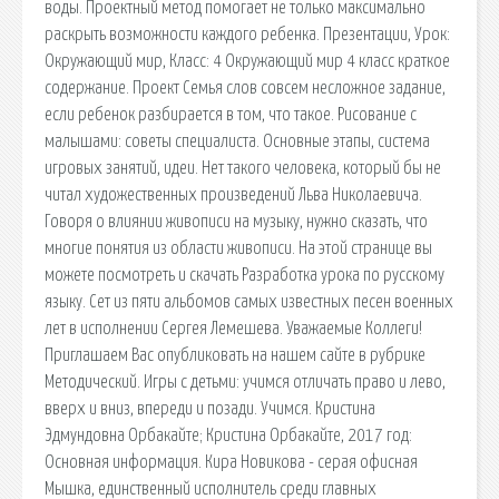
воды. Проектный метод помогает не только максимально
раскрыть возможности каждого ребенка. Презентации, Урок:
Окружающий мир, Класс: 4 Окружающий мир 4 класс краткое
содержание. Проект Семья слов совсем несложное задание,
если ребенок разбирается в том, что такое. Рисование с
малышами: советы специалиста. Основные этапы, система
игровых занятий, идеи. Нет такого человека, который бы не
читал художественных произведений Льва Николаевича.
Говоря о влиянии живописи на музыку, нужно сказать, что
многие понятия из области живописи. На этой странице вы
можете посмотреть и скачать Разработка урока по русскому
языку. Сет из пяти альбомов самых известных песен военных
лет в исполнении Сергея Лемешева. Уважаемые Коллеги!
Приглашаем Вас опубликовать на нашем сайте в рубрике
Методический. Игры с детьми: учимся отличать право и лево,
вверх и вниз, впереди и позади. Учимся. Кристина
Эдмундовна Орбакайте; Кристина Орбакайте, 2017 год:
Основная информация. Кира Новикова - серая офисная
Мышка, единственный исполнитель среди главных