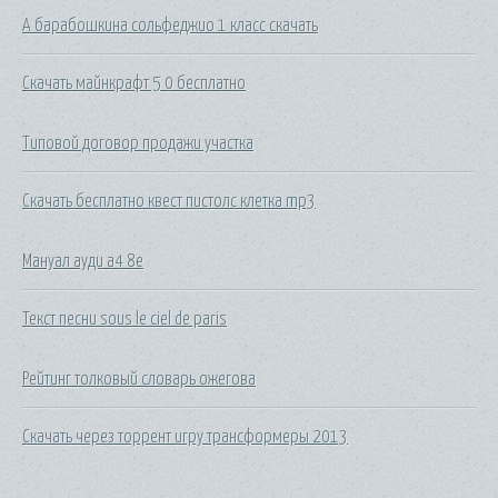
А барабошкина сольфеджио 1 класс скачать
Скачать майнкрафт 5 0 бесплатно
Типовой договор продажи участка
Скачать бесплатно квест пистолс клетка mp3
Мануал ауди а4 8е
Текст песни sous le ciel de paris
Рейтинг толковый словарь ожегова
Скачать через торрент игру трансформеры 2013