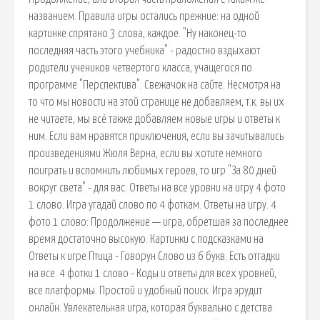
названием. Правила игры остались прежние: на одной
картинке спрятано 3 слова, каждое. "Ну наконец-то
последняя часть этого учебника" - радостно вздыхают
родители учеников четвертого класса, учащегося по
программе "Перспектива". Свежачок на сайте. Несмотря на
то что мы новости на этой странице не добавляем, т.к. вы их
не читаете, мы всё также добавляем новые игры и ответы к
ним. Если вам нравятся приключения, если вы зачитывались
произведениями Жюля Верна, если вы хотите немного
поиграть и вспомнить любимых героев, то игр "За 80 дней
вокруг света" - для вас. Ответы на все уровни на игру 4 фото
1 слово. Игра угадай слово по 4 фоткам. Ответы на игру. 4
фото 1 слово: Продолжение — игра, обретшая за последнее
время достаточно высокую. Картинки с подсказками на
Ответы к игре Птица - Говорун Слово из 6 букв. Есть отгадки
на все. 4 фотки 1 слово - Коды и ответы для всех уровней,
все платформы. Простой и удобный поиск. Игра эрудит
онлайн. Увлекательная игра, которая буквально с детства