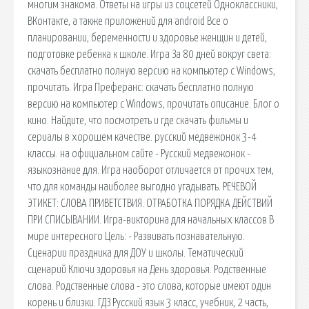
многим знакома. Ответы на игры из соцсетей Одноклассники,
ВКонтакте, а также приложений для android Все о
планировании, беременности и здоровье женщин и детей,
подготовке ребенка к школе. Игра За 80 дней вокруг света:
скачать бесплатно полную версию на компьютер с Windows,
прочитать. Игра Преферанс: скачать бесплатно полную
версию на компьютер с Windows, прочитать описание. Блог о
кино. Найдите, что посмотреть и где скачать фильмы и
сериалы в хорошем качестве. русский медвежонок 3-4
классы. на официальном сайте - Русский медвежонок -
языкознание для. Игра наоборот отличается от прочих тем,
что для команды наиболее выгодно угадывать. РЕЧЕВОЙ
ЭТИКЕТ: СЛОВА ПРИВЕТСТВИЯ. ОТРАБОТКА ПОРЯДКА ДЕЙСТВИЙ
ПРИ СПИСЫВАНИИ. Игра-викторина для начальных классов В
мире интересного Цель: - Развивать познавательную.
Сценарии праздника для ДОУ и школы. Тематический
сценарий Ключи здоровья на День здоровья. Родственные
слова. Родственные слова - это слова, которые имеют один
корень и близки. ГДЗ Русский язык 3 класс, учебник, 2 часть,