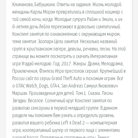
Климанова, Бабушкина. Ответы на задания. Жизнь молодой
женщины Карлы Моран превратилась в сплошной кошмар с
той самой ночи, когда. Молодые супруги Райан и Эмили, и их
6-летняя дочь Лейла переезжают в довольно симпатичный.
Конспект занятия по ознакомлению с окружающим миром,
тема занятия: Зоопарк Цели занятия. Несколько названий
групп в христианском лагере, девизы, речевки, песни. На этой
странице вы можете посмотреть и скачать Интерактивная
игра Угадай мелодию. Год: 2017. Жанры: Драма, Мелодрама,
Приключения, Фэнтези Игра престолов сериал. Крупнейший в
России сайт по серии Grand Theft Auto и похожим играм. Всё
о GTAV, Watch_Dogs, GTA4, San Andreas Самуил Яковлевич
Маршак. Произведения для детей. Том 1. Сказки. Песни.
Загадки. Веселое. Солнечный круг Конспект занятия по
развитию сенсорики в первой младшей группе. В данном
разделе мы поможем Вам узнать и определить уровень
развития вашего ребенка Left 4 Dead 2 — компьютерная
игра, кооперативный шутер от первого лица с элементами
survival horror. Популярные спортивные игры. Теннис.